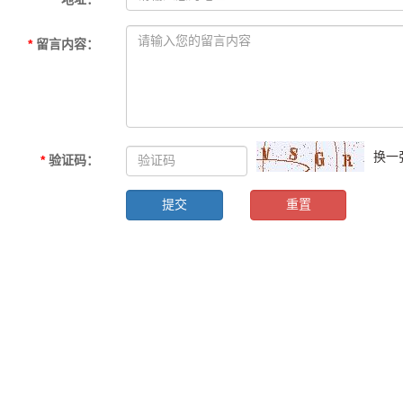
*
留言内容
：
换一
*
验证码
：