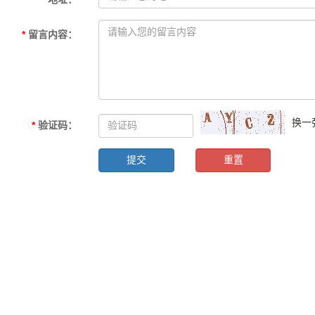
*
留言内容
：
换一
*
验证码
：