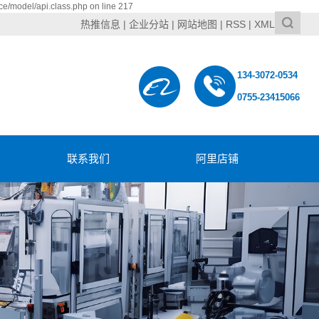
ce/model/api.class.php on line 217
热推信息
|
企业分站
|
网站地图
|
RSS
|
XML
134-3072-0534
0755-23415066
联系我们
阿里店铺